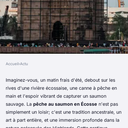
Accueil
›
Actu
ACTU
Comment découvrir les
Imaginez-vous, un matin frais d'été, debout sur les
rives d'une rivière écossaise, une canne à pêche en
traditions de la pêche au
main et l'espoir vibrant de capturer un saumon
saumon en Écosse?
sauvage. La
pêche au saumon en Écosse
n'est pas
simplement un loisir; c'est une tradition ancestrale, un
Sarah
•
4 juillet 2024
•
6 min de lecture
art à part entière, et une immersion profonde dans la