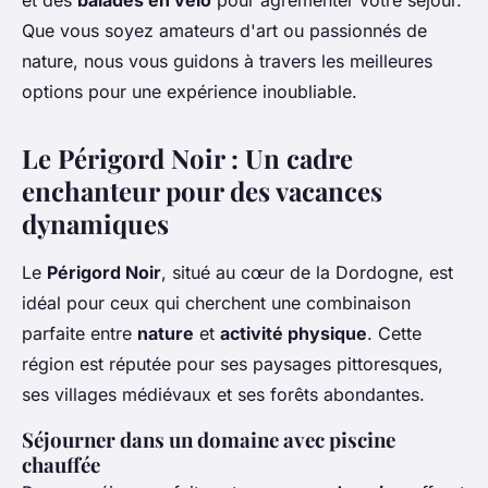
et des
balades en vélo
pour agrémenter votre séjour.
Sarah
•
4 juillet 2024
•
5 min de lecture
Que vous soyez amateurs d'art ou passionnés de
nature, nous vous guidons à travers les meilleures
options pour une expérience inoubliable.
Le Périgord Noir : Un cadre
enchanteur pour des vacances
dynamiques
Le
Périgord Noir
, situé au cœur de la Dordogne, est
idéal pour ceux qui cherchent une combinaison
parfaite entre
nature
et
activité physique
. Cette
région est réputée pour ses paysages pittoresques,
ses villages médiévaux et ses forêts abondantes.
Séjourner dans un domaine avec piscine
chauffée