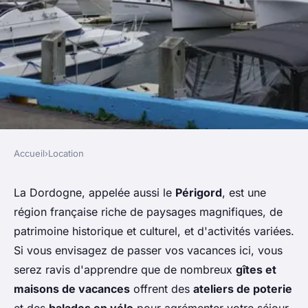
Accueil
›
Location
LOCATION
Quels sont les meilleurs
La Dordogne, appelée aussi le
Périgord
, est une
région française riche de paysages magnifiques, de
endroits pour louer une
patrimoine historique et culturel, et d'activités variées.
maison de vacances en
Si vous envisagez de passer vos vacances ici, vous
Dordogne avec des ateliers de
serez ravis d'apprendre que de nombreux
gîtes et
poterie et des balades en vélo?
maisons de vacances
offrent des
ateliers de poterie