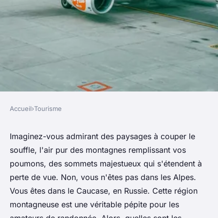
Accueil
›
Tourisme
TOURISME
Quels sont les meilleurs
Imaginez-vous admirant des paysages à couper le
souffle, l'air pur des montagnes remplissant vos
itinéraires pour une
poumons, des sommets majestueux qui s'étendent à
randonnée dans les
perte de vue. Non, vous n'êtes pas dans les Alpes.
montagnes du Caucase en
Vous êtes dans le Caucase, en Russie. Cette région
Russie?
montagneuse est une véritable pépite pour les