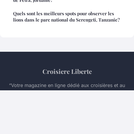
de Pétra, Jordanie?
Quels sont les meilleurs spots pour observer les
lions dans le parc national du Serengeti, Tanzanie?
Croisiere Liberte
“Votre magazine en ligne dédié aux croisières et au
voyage en mer”
Mentions légales
Contact
© 2026 Croisiere Liberte. Tous droits réservés.